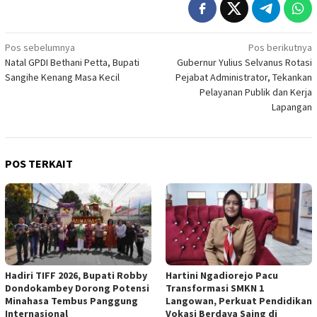
Navigasi
Pos sebelumnya
Pos berikutnya
Natal GPDI Bethani Petta, Bupati
Gubernur Yulius Selvanus Rotasi
pos
Sangihe Kenang Masa Kecil
Pejabat Administrator, Tekankan
Pelayanan Publik dan Kerja
Lapangan
POS TERKAIT
Hadiri TIFF 2026, Bupati Robby
Hartini Ngadiorejo Pacu
Dondokambey Dorong Potensi
Transformasi SMKN 1
Minahasa Tembus Panggung
Langowan, Perkuat Pendidikan
Internasional
Vokasi Berdaya Saing di