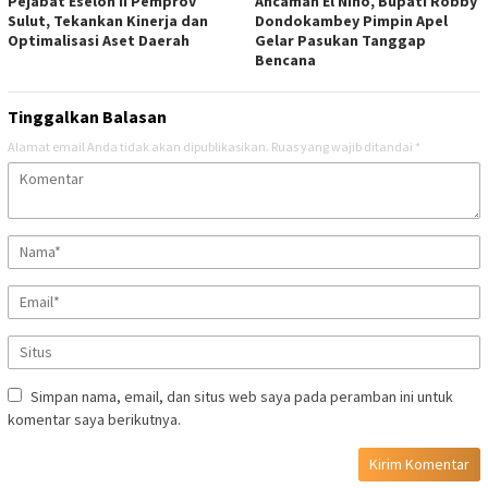
Pejabat Eselon II Pemprov
Ancaman El Nino, Bupati Robby
Sulut, Tekankan Kinerja dan
Dondokambey Pimpin Apel
Optimalisasi Aset Daerah
Gelar Pasukan Tanggap
Bencana
Tinggalkan Balasan
Alamat email Anda tidak akan dipublikasikan.
Ruas yang wajib ditandai
*
Simpan nama, email, dan situs web saya pada peramban ini untuk
komentar saya berikutnya.