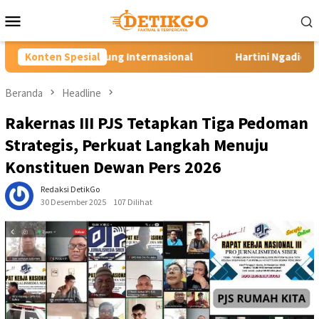
Loncat
Menu
ke
Mobile
konten
nternasional
Konten Spesial
Hartini Ngadiorejo Pacu Transformasi SMK
Beranda
Headline
Rakernas III PJS Tetapkan Tiga Pedoman
Strategis, Perkuat Langkah Menuju
Konstituen Dewan Pers 2026
Redaksi DetikGo
30 Desember 2025
107 Dilihat