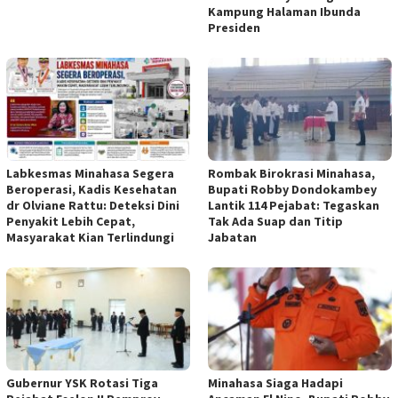
Kampung Halaman Ibunda
Presiden
Labkesmas Minahasa Segera
Rombak Birokrasi Minahasa,
Beroperasi, Kadis Kesehatan
Bupati Robby Dondokambey
dr Olviane Rattu: Deteksi Dini
Lantik 114 Pejabat: Tegaskan
Penyakit Lebih Cepat,
Tak Ada Suap dan Titip
Masyarakat Kian Terlindungi
Jabatan
Gubernur YSK Rotasi Tiga
Minahasa Siaga Hadapi