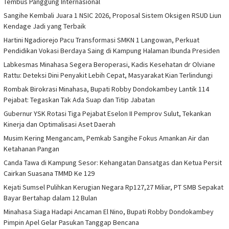
Tembus Panggung Internasional
Sangihe Kembali Juara 1 NSIC 2026, Proposal Sistem Oksigen RSUD Liun
Kendage Jadi yang Terbaik
Hartini Ngadiorejo Pacu Transformasi SMKN 1 Langowan, Perkuat
Pendidikan Vokasi Berdaya Saing di Kampung Halaman Ibunda Presiden
Labkesmas Minahasa Segera Beroperasi, Kadis Kesehatan dr Olviane
Rattu: Deteksi Dini Penyakit Lebih Cepat, Masyarakat Kian Terlindungi
Rombak Birokrasi Minahasa, Bupati Robby Dondokambey Lantik 114
Pejabat: Tegaskan Tak Ada Suap dan Titip Jabatan
Gubernur YSK Rotasi Tiga Pejabat Eselon II Pemprov Sulut, Tekankan
Kinerja dan Optimalisasi Aset Daerah
Musim Kering Mengancam, Pemkab Sangihe Fokus Amankan Air dan
Ketahanan Pangan
Canda Tawa di Kampung Sesor: Kehangatan Dansatgas dan Ketua Persit
Cairkan Suasana TMMD Ke 129
Kejati Sumsel Pulihkan Kerugian Negara Rp127,27 Miliar, PT SMB Sepakat
Bayar Bertahap dalam 12 Bulan
Minahasa Siaga Hadapi Ancaman El Nino, Bupati Robby Dondokambey
Pimpin Apel Gelar Pasukan Tanggap Bencana