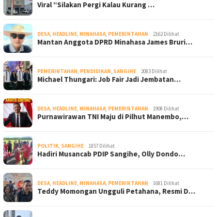
Viral “Silakan Pergi Kalau Kurang …
DESA
,
HEADLINE
,
MINAHASA
,
PEMERINTAHAN
2162 Dilihat
Mantan Anggota DPRD Minahasa James Bruri…
PEMERINTAHAN
,
PENDIDIKAN
,
SANGIHE
2083 Dilihat
Michael Thungari: Job Fair Jadi Jembatan…
DESA
,
HEADLINE
,
MINAHASA
,
PEMERINTAHAN
1908 Dilihat
Purnawirawan TNI Maju di Pilhut Manembo,…
POLITIK
,
SANGIHE
1857 Dilihat
Hadiri Musancab PDIP Sangihe, Olly Dondo…
DESA
,
HEADLINE
,
MINAHASA
,
PEMERINTAHAN
1681 Dilihat
Teddy Momongan Ungguli Petahana, Resmi D…