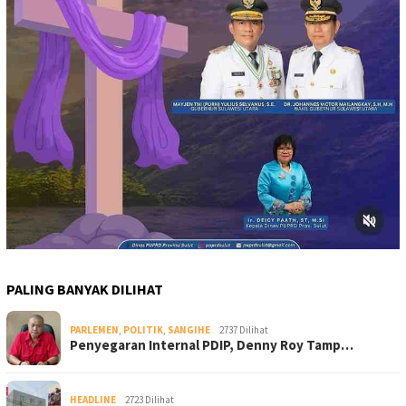
PALING BANYAK DILIHAT
PARLEMEN
,
POLITIK
,
SANGIHE
2737 Dilihat
Penyegaran Internal PDIP, Denny Roy Tamp…
HEADLINE
2723 Dilihat