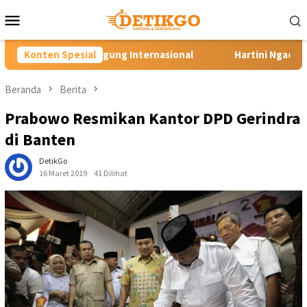
Loncat
Menu
ke
Mobile
konten
g Internasional
Konten Spesial
Hartini Ngadiorejo Pacu Transformasi 
Beranda
Berita
Prabowo Resmikan Kantor DPD Gerindra
di Banten
DetikGo
16 Maret 2019
41 Dilihat