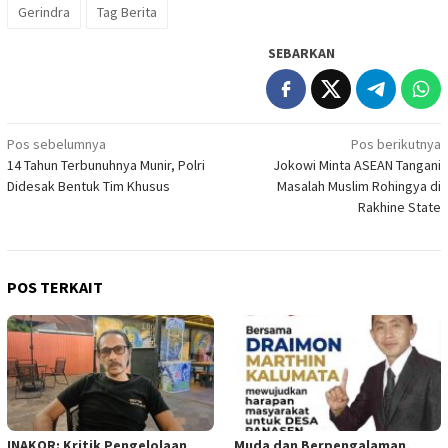
Gerindra
Tag Berita
SEBARKAN
Navigasi
Pos sebelumnya
Pos berikutnya
14 Tahun Terbunuhnya Munir, Polri
Jokowi Minta ASEAN Tangani
pos
Didesak Bentuk Tim Khusus
Masalah Muslim Rohingya di
Rakhine State
POS TERKAIT
INAKOR: Kritik Pengelolaan
Muda dan Berpengalaman,