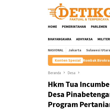
Loncat
ke
konten
HOME
PEMERINTAHAN
PARLEMEN
BHAYANGKARA
ADHYAKSA
MILITER
NASIONAL
Jakarta
Sulawesi Utar
Rombak Birokrasi Minahasa, Bupati Robby
Konten Spesial
Beranda
Desa
Hkm Tua Incumben
Desa Pinabetenga
Program Pertanian