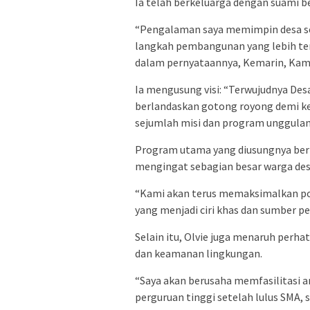
Ia telah berkeluarga dengan suami b
“Pengalaman saya memimpin desa s
langkah pembangunan yang lebih tera
dalam pernyataannya, Kemarin, Kami
Ia mengusung visi: “Terwujudnya Des
berlandaskan gotong royong demi ke
sejumlah misi dan program unggulan
Program utama yang diusungnya ber
mengingat sebagian besar warga des
“Kami akan terus memaksimalkan pot
yang menjadi ciri khas dan sumber p
Selain itu, Olvie juga menaruh perha
dan keamanan lingkungan.
“Saya akan berusaha memfasilitasi a
perguruan tinggi setelah lulus SMA,