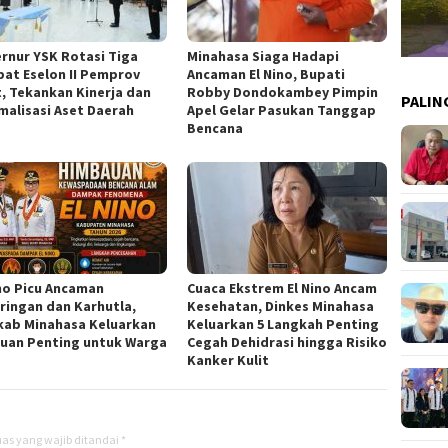
rnur YSK Rotasi Tiga
Minahasa Siaga Hadapi
bat Eselon II Pemprov
Ancaman El Nino, Bupati
t, Tekankan Kinerja dan
Robby Dondokambey Pimpin
PALIN
malisasi Aset Daerah
Apel Gelar Pasukan Tanggap
Bencana
ino Picu Ancaman
Cuaca Ekstrem El Nino Ancam
ringan dan Karhutla,
Kesehatan, Dinkes Minahasa
ab Minahasa Keluarkan
Keluarkan 5 Langkah Penting
uan Penting untuk Warga
Cegah Dehidrasi hingga Risiko
Kanker Kulit
as yang wajib ditandai
*