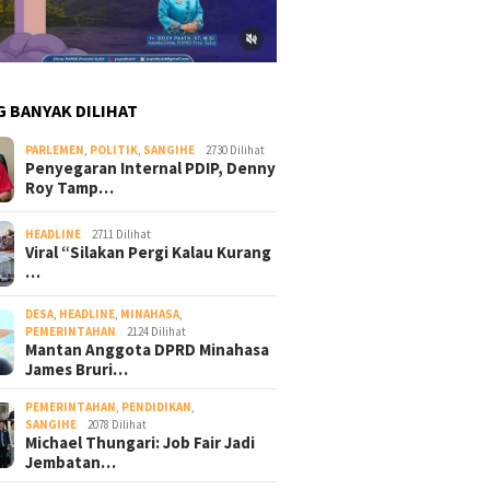
G BANYAK DILIHAT
PARLEMEN
,
POLITIK
,
SANGIHE
2730 Dilihat
Penyegaran Internal PDIP, Denny
Roy Tamp…
HEADLINE
2711 Dilihat
Viral “Silakan Pergi Kalau Kurang
…
DESA
,
HEADLINE
,
MINAHASA
,
PEMERINTAHAN
2124 Dilihat
Mantan Anggota DPRD Minahasa
James Bruri…
PEMERINTAHAN
,
PENDIDIKAN
,
SANGIHE
2078 Dilihat
Michael Thungari: Job Fair Jadi
Jembatan…