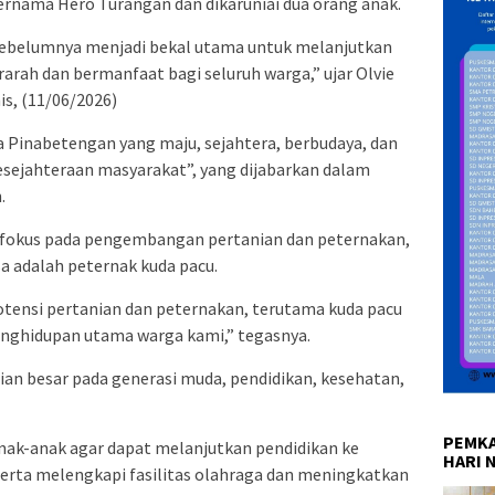
ernama Hero Turangan dan dikaruniai dua orang anak.
ebelumnya menjadi bekal utama untuk melanjutkan
rah dan bermanfaat bagi seluruh warga,” ujar Olvie
s, (11/06/2026)
a Pinabetengan yang maju, sejahtera, berbudaya, dan
sejahteraan masyarakat”, yang dijabarkan dalam
.
fokus pada pengembangan pertanian dan peternakan,
a adalah peternak kuda pacu.
ensi pertanian dan peternakan, terutama kuda pacu
enghidupan utama warga kami,” tegasnya.
tian besar pada generasi muda, pendidikan, kesehatan,
PEMKA
nak-anak agar dapat melanjutkan pendidikan ke
HARI 
 serta melengkapi fasilitas olahraga dan meningkatkan