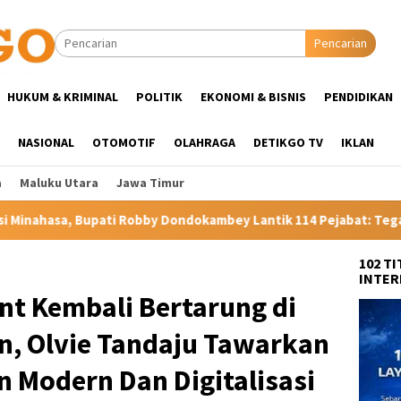
Pencarian
HUKUM & KRIMINAL
POLITIK
EKONOMI & BISNIS
PENDIDIKAN
NASIONAL
OTOMOTIF
OLAHRAGA
DETIKGO TV
IKLAN
a
Maluku Utara
Jawa Timur
 Dondokambey Lantik 114 Pejabat: Tegaskan Tak Ada Suap dan Ti
102 T
INTER
t Kembali Bertarung di
n, Olvie Tandaju Tawarkan
 Modern Dan Digitalisasi