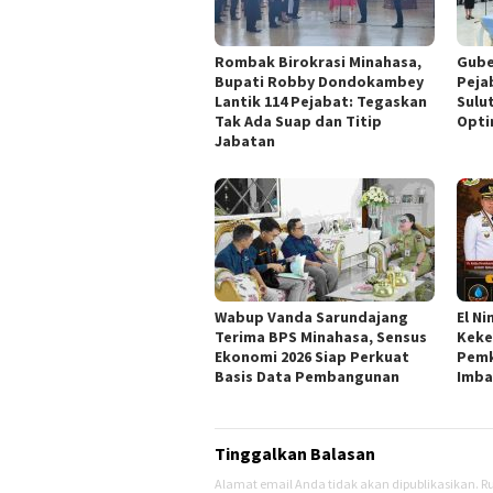
Rombak Birokrasi Minahasa,
Gube
Bupati Robby Dondokambey
Peja
Lantik 114 Pejabat: Tegaskan
Sulu
Tak Ada Suap dan Titip
Opti
Jabatan
Wabup Vanda Sarundajang
El N
Terima BPS Minahasa, Sensus
Keke
Ekonomi 2026 Siap Perkuat
Pemk
Basis Data Pembangunan
Imba
Tinggalkan Balasan
Alamat email Anda tidak akan dipublikasikan.
Ru