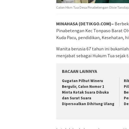
Calon Hkm Tua Desa Pinabetengan Olvie Tandaju N
MINAHASA (DETIKGO.COM)–
Berbek
Pinabetengan Kec Tonpaso Barat Olv
Kuda Pacu, pendidikan, Kesehatan, hi
Wanita berusia 67 tahun ini bukanla
menjabat sebagai Hukum Tua sejak t
BACAAN LAINNYA
Gugatan Pilhut Wineru
Ri
Bergulir, Calon Nomor 1
Pi
Minta Kotak Suara Dibuka
Be
dan Surat Suara
Pe
Dipersoalkan Dihitung Ulang
De