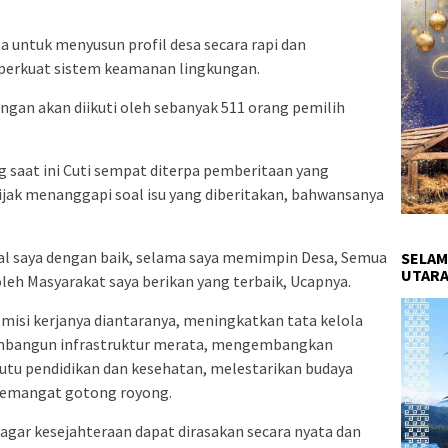
sa untuk menyusun profil desa secara rapi dan
erkuat sistem keamanan lingkungan.
gan akan diikuti oleh sebanyak 511 orang pemilih
saat ini Cuti sempat diterpa pemberitaan yang
ijak menanggapi soal isu yang diberitakan, bahwansanya
l saya dengan baik, selama saya memimpin Desa, Semua
SELAM
UTARA
leh Masyarakat saya berikan yang terbaik, Ucapnya.
 misi kerjanya diantaranya, meningkatkan tata kelola
mbangun infrastruktur merata, mengembangkan
u pendidikan dan kesehatan, melestarikan budaya
semangat gotong royong.
agar kesejahteraan dapat dirasakan secara nyata dan