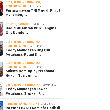
DESA
,
HEADLINE
,
MINAHASA
,
PEMERINTAHAN
1898 Dilihat
Purnawirawan TNI Maju di Pilhut
Manembo,…
POLITIK
,
SANGIHE
1848 Dilihat
Hadiri Musancab PDIP Sangihe,
Olly Dondo…
DESA
,
HEADLINE
,
MINAHASA
,
PEMERINTAHAN
1671 Dilihat
Teddy Momongan Ungguli
Petahana, Resmi D…
DESA
,
HEADLINE
,
MINAHASA
,
PEMERINTAHAN
1639 Dilihat
Sukses Memimpin, Petahana
Hukum Tua Lann…
DESA
,
HEADLINE
,
MINAHASA
1540 Dilihat
Teddy Momongan Lawan
Petahana, Siapkan R…
PEMERINTAHAN
,
SANGIHE
1513 Dilihat
Internet BAKTI Kominfo Hadir di