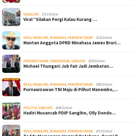
HEADLINE
2713 Dilihat
Viral “Silakan Pergi Kalau Kurang …
DESA
,
HEADLINE
,
MINAHASA
,
PEMERINTAHAN
2124 Dilihat
Mantan Anggota DPRD Minahasa James Bruri…
PEMERINTAHAN
,
PENDIDIKAN
,
SANGIHE
2079 Dilihat
Michael Thungari: Job Fair Jadi Jembatan…
DESA
,
HEADLINE
,
MINAHASA
,
PEMERINTAHAN
1900 Dilihat
Purnawirawan TNI Maju di Pilhut Manembo,…
POLITIK
,
SANGIHE
1848 Dilihat
Hadiri Musancab PDIP Sangihe, Olly Dondo…
DESA
,
HEADLINE
,
MINAHASA
,
PEMERINTAHAN
1672 Dilihat