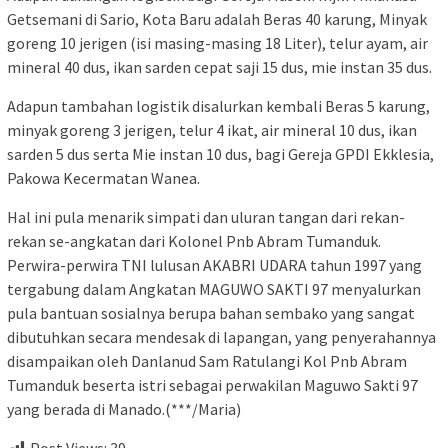
Getsemani di Sario, Kota Baru adalah Beras 40 karung, Minyak
goreng 10 jerigen (isi masing-masing 18 Liter), telur ayam, air
mineral 40 dus, ikan sarden cepat saji 15 dus, mie instan 35 dus.
Adapun tambahan logistik disalurkan kembali Beras 5 karung,
minyak goreng 3 jerigen, telur 4 ikat, air mineral 10 dus, ikan
sarden 5 dus serta Mie instan 10 dus, bagi Gereja GPDI Ekklesia,
Pakowa Kecermatan Wanea.
Hal ini pula menarik simpati dan uluran tangan dari rekan-
rekan se-angkatan dari Kolonel Pnb Abram Tumanduk.
Perwira-perwira TNI lulusan AKABRI UDARA tahun 1997 yang
tergabung dalam Angkatan MAGUWO SAKTI 97 menyalurkan
pula bantuan sosialnya berupa bahan sembako yang sangat
dibutuhkan secara mendesak di lapangan, yang penyerahannya
disampaikan oleh Danlanud Sam Ratulangi Kol Pnb Abram
Tumanduk beserta istri sebagai perwakilan Maguwo Sakti 97
yang berada di Manado.(***/Maria)
Post Views:
39