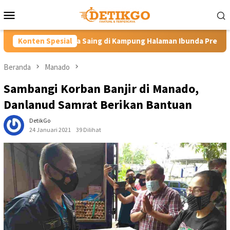
Loncat
Menu
ke
Mobile
konten
aing di Kampung Halaman Ibunda Presiden
Konten Spesial
Labkesmas Mina
Beranda
Manado
Sambangi Korban Banjir di Manado,
Danlanud Samrat Berikan Bantuan
DetikGo
24 Januari 2021
39 Dilihat