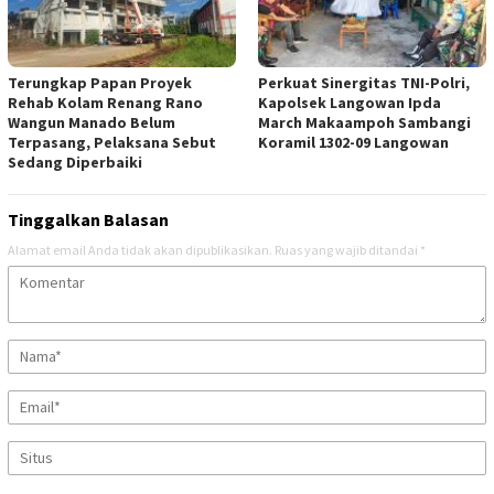
Terungkap Papan Proyek
Perkuat Sinergitas TNI-Polri,
Rehab Kolam Renang Rano
Kapolsek Langowan Ipda
Wangun Manado Belum
March Makaampoh Sambangi
Terpasang, Pelaksana Sebut
Koramil 1302-09 Langowan
Sedang Diperbaiki
Tinggalkan Balasan
Alamat email Anda tidak akan dipublikasikan.
Ruas yang wajib ditandai
*