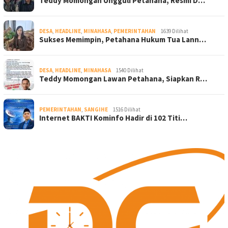
Teddy Momongan Ungguli Petahana, Resmi D…
DESA
,
HEADLINE
,
MINAHASA
,
PEMERINTAHAN
1639 Dilihat
Sukses Memimpin, Petahana Hukum Tua Lann…
DESA
,
HEADLINE
,
MINAHASA
1540 Dilihat
Teddy Momongan Lawan Petahana, Siapkan R…
PEMERINTAHAN
,
SANGIHE
1516 Dilihat
Internet BAKTI Kominfo Hadir di 102 Titi…