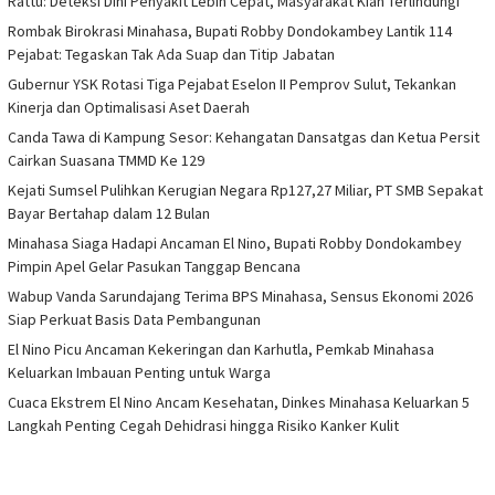
Rattu: Deteksi Dini Penyakit Lebih Cepat, Masyarakat Kian Terlindungi
Rombak Birokrasi Minahasa, Bupati Robby Dondokambey Lantik 114
Pejabat: Tegaskan Tak Ada Suap dan Titip Jabatan
Gubernur YSK Rotasi Tiga Pejabat Eselon II Pemprov Sulut, Tekankan
Kinerja dan Optimalisasi Aset Daerah
Canda Tawa di Kampung Sesor: Kehangatan Dansatgas dan Ketua Persit
Cairkan Suasana TMMD Ke 129
Kejati Sumsel Pulihkan Kerugian Negara Rp127,27 Miliar, PT SMB Sepakat
Bayar Bertahap dalam 12 Bulan
Minahasa Siaga Hadapi Ancaman El Nino, Bupati Robby Dondokambey
Pimpin Apel Gelar Pasukan Tanggap Bencana
Wabup Vanda Sarundajang Terima BPS Minahasa, Sensus Ekonomi 2026
Siap Perkuat Basis Data Pembangunan
El Nino Picu Ancaman Kekeringan dan Karhutla, Pemkab Minahasa
Keluarkan Imbauan Penting untuk Warga
Cuaca Ekstrem El Nino Ancam Kesehatan, Dinkes Minahasa Keluarkan 5
Langkah Penting Cegah Dehidrasi hingga Risiko Kanker Kulit