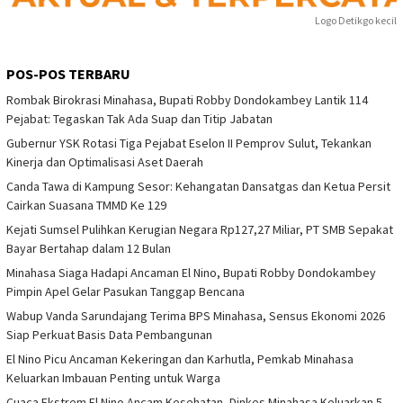
Logo Detikgo kecil
POS-POS TERBARU
Rombak Birokrasi Minahasa, Bupati Robby Dondokambey Lantik 114
Pejabat: Tegaskan Tak Ada Suap dan Titip Jabatan
Gubernur YSK Rotasi Tiga Pejabat Eselon II Pemprov Sulut, Tekankan
Kinerja dan Optimalisasi Aset Daerah
Canda Tawa di Kampung Sesor: Kehangatan Dansatgas dan Ketua Persit
Cairkan Suasana TMMD Ke 129
Kejati Sumsel Pulihkan Kerugian Negara Rp127,27 Miliar, PT SMB Sepakat
Bayar Bertahap dalam 12 Bulan
Minahasa Siaga Hadapi Ancaman El Nino, Bupati Robby Dondokambey
Pimpin Apel Gelar Pasukan Tanggap Bencana
Wabup Vanda Sarundajang Terima BPS Minahasa, Sensus Ekonomi 2026
Siap Perkuat Basis Data Pembangunan
El Nino Picu Ancaman Kekeringan dan Karhutla, Pemkab Minahasa
Keluarkan Imbauan Penting untuk Warga
Cuaca Ekstrem El Nino Ancam Kesehatan, Dinkes Minahasa Keluarkan 5