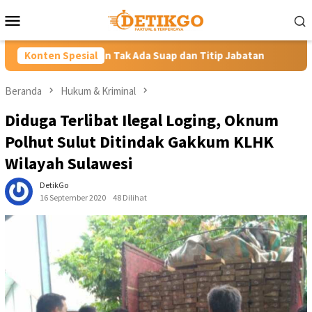
Loncat
Menu
ke
Mobile
konten
ak Ada Suap dan Titip Jabatan
Konten Spesial
Gubernur YSK Rotasi Tiga 
Beranda
Hukum & Kriminal
Diduga Terlibat Ilegal Loging, Oknum
Polhut Sulut Ditindak Gakkum KLHK
Wilayah Sulawesi
DetikGo
16 September 2020
48 Dilihat