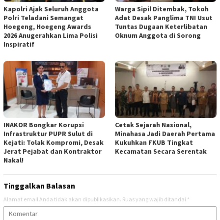
Kapolri Ajak Seluruh Anggota
Warga Sipil Ditembak, Tokoh
Polri Teladani Semangat
Adat Desak Panglima TNI Usut
Hoegeng, Hoegeng Awards
Tuntas Dugaan Keterlibatan
2026 Anugerahkan Lima Polisi
Oknum Anggota di Sorong
Inspiratif
INAKOR Bongkar Korupsi
Cetak Sejarah Nasional,
Infrastruktur PUPR Sulut di
Minahasa Jadi Daerah Pertama
Kejati: Tolak Kompromi, Desak
Kukuhkan FKUB Tingkat
Jerat Pejabat dan Kontraktor
Kecamatan Secara Serentak
Nakal!
Tinggalkan Balasan
Alamat email Anda tidak akan dipublikasikan.
Ruas yang wajib ditandai
*