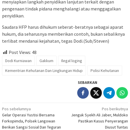
menyiapkan langkah penyidikan lanjutan terkait dengan
pengenaan tindak pidana menghalangi atau menggagalkan
penyidikan.
Saudara HFP harus dihukum seberat-beratnya sebagai aparat
hukum, dia seharusnya memberikan contoh, bukan sebaliknya
terlibat mendanai kejahatan, tegas Dodi.(Sub/Steven)
Post Views:
48
Dodi Kurniawan
Gakkum
Ilegal loging
Kementrian Kehutanan Dan Lingkungan Hidup
Polisi Kehutanan
SEBARKAN
Navigasi
Pos sebelumnya
Pos berikutnya
Gelar Operasi Yustisi Bersama
Jenguk Syekh Ali Jaber, Muldoko
pos
Forkopimda, Polsek Langowan
Pastikan Kasus Penyerangan
Berikan Sangsi Sosial Dan Teguran
Diusut Tuntas