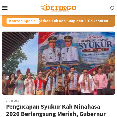
Loncat
Menu
ke
Mobile
konten
askan Tak Ada Suap dan Titip Jabatan
Konten Spesial
Gubernur YSK Rotas
27 Juli 2026
Pengucapan Syukur Kab Minahasa
2026 Berlangsung Meriah, Gubernur