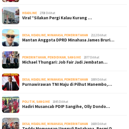
HEADLINE
2708 Dilihat
Viral “Silakan Pergi Kalau Kurang …
DESA
,
HEADLINE
,
MINAHASA
,
PEMERINTAHAN
2112 Dilihat
Mantan Anggota DPRD Minahasa James Bruri…
PEMERINTAHAN
,
PENDIDIKAN
,
SANGIHE
2077 Dilihat
Michael Thungari: Job Fair Jadi Jembatan…
DESA
,
HEADLINE
,
MINAHASA
,
PEMERINTAHAN
1889 Dilihat
Purnawirawan TNI Maju di Pilhut Manembo,…
POLITIK
,
SANGIHE
1845 Dilihat
Hadiri Musancab PDIP Sangihe, Olly Dondo…
DESA
,
HEADLINE
,
MINAHASA
,
PEMERINTAHAN
1669 Dilihat
Teddy Momongan Ungguli Petahana, Resmi D…