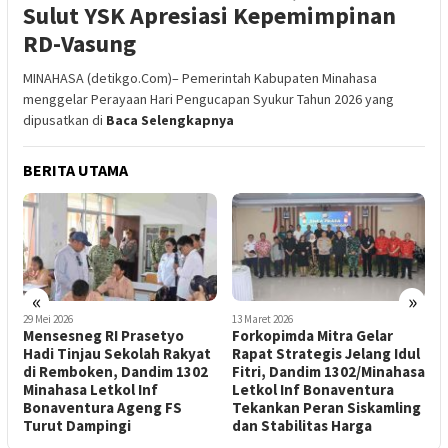
Sulut YSK Apresiasi Kepemimpinan
RD-Vasung
MINAHASA (detikgo.Com)– Pemerintah Kabupaten Minahasa
menggelar Perayaan Hari Pengucapan Syukur Tahun 2026 yang
dipusatkan di
Baca Selengkapnya
BERITA UTAMA
«
»
29 Mei 2026
13 Maret 2026
1
Mensesneg RI Prasetyo
Forkopimda Mitra Gelar
T
Hadi Tinjau Sekolah Rakyat
Rapat Strategis Jelang Idul
G
a
di Remboken, Dandim 1302
Fitri, Dandim 1302/Minahasa
K
Minahasa Letkol Inf
Letkol Inf Bonaventura
Bonaventura Ageng FS
Tekankan Peran Siskamling
1
Turut Dampingi
dan Stabilitas Harga