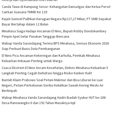
Canda Tawa di Kampung Sesor: Kehangatan Dansatgas dan Ketua Persit
Cairkan Suasana TMMD Ke 129
Kejati Sumsel Pulihkan Kerugian Negara Rp127,27 Miliar, PT SMB Sepakat
Bayar Bertahap dalam 12 Bulan
Minahasa Siaga Hadapi Ancaman El Nino, Bupati Robby Dondokambey
Pimpin Apel Gelar Pasukan Tanggap Bencana
Wabup Vanda Sarundajang Terima BPS Minahasa, Sensus Ekonomi 2026
Siap Perkuat Basis Data Pembangunan
El Nino Picu Ancaman Kekeringan dan Karhutla, Pemkab Minahasa
Keluarkan Imbauan Penting untuk Warga
Cuaca Ekstrem El Nino Ancam Kesehatan, Dinkes Minahasa Keluarkan 5
Langkah Penting Cegah Dehidrasi hingga Risiko Kanker Kulit
Bantah Klaim Prabowo Soal Petani Makmur dan Bisa Liburan ke Luar
Negeri, Petani Perkebunan Seribu Keluhkan Sawah Kering Meski Air
Berlimpah
Wabup Minahasa Vanda Sarundajang Hadiri Ibadah Syukur HUT ke-206
Desa Ranowangko II dan 192 Tahun Masuknya Injil