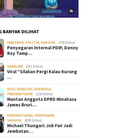
G BANYAK DILIHAT
PARLEMEN
,
POLITIK
,
SANGIHE
2730 Dilihat
Penyegaran Internal PDIP, Denny
Roy Tamp…
HEADLINE
2711 Dilihat
Viral “Silakan Pergi Kalau Kurang
…
DESA
,
HEADLINE
,
MINAHASA
,
PEMERINTAHAN
2124 Dilihat
Mantan Anggota DPRD Minahasa
James Bruri…
PEMERINTAHAN
,
PENDIDIKAN
,
SANGIHE
2078 Dilihat
Michael Thungari: Job Fair Jadi
Jembatan…