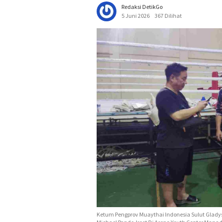
Redaksi DetikGo
5 Juni 2026
367 Dilihat
Ketum Pengprov Muaythai Indonesia Sulut Glady