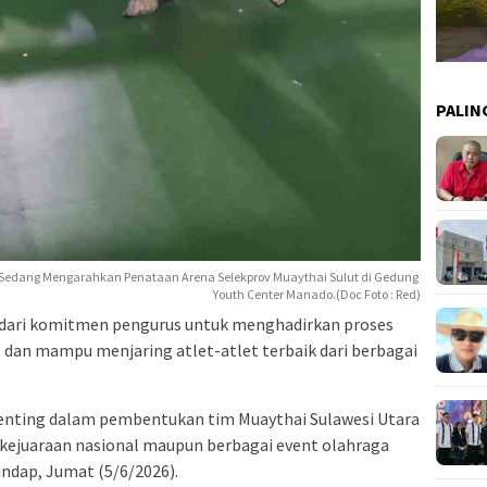
PALIN
Sedang Mengarahkan Penataan Arena Selekprov Muaythai Sulut di Gedung
Youth Center Manado.(Doc Foto : Red)
 dari komitmen pengurus untuk menghadirkan proses
, dan mampu menjaring atlet-atlet terbaik dari berbagai
enting dalam pembentukan tim Muaythai Sulawesi Utara
kejuaraan nasional maupun berbagai event olahraga
undap, Jumat (5/6/2026).