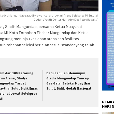
ladys Mangundap saat di wawancarai di Lokasi Arena Selekprov MI Sulut di
Gedung Youth Center Manado.(Doc Foto : Redaksi)
t, Gladis Mangundap, bersama Ketua Muaythai
tua MI Kota Tomohon Fischer Mangundap dan Ketua
angsung meninjau kesiapan arena dan fasilitas
h tahapan seleksi berjalan sesuai standar yang telah
bih dari 100 Petarung
Baru Sebulan Memimpin,
run Arena, Gladys
Gladis Mangundap Tancap
ngundap Target
Gas Gelar Seleksi Muaythai
aythai Sulut Bidik Emas
Sulut, Bidik Medali Nasional
sional Lewat Selekprov
26
PEMKA
HARI 