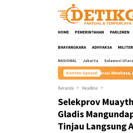
Loncat
ke
konten
HOME
PEMERINTAHAN
PARLEMEN
BHAYANGKARA
ADHYAKSA
MILITER
NASIONAL
Jakarta
Sulawesi Utar
Rombak Birokrasi Minahasa, Bupati Robby Dondokambey Lant
Konten Spesial
Beranda
Headline
Selekprov Muaytha
Gladis Mangundap
Tinjau Langsung 