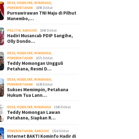
DESA
,
HEADLINE
,
MINAHASA
,
PEMERINTAHAN
1898 Dilihat
Purnawirawan TNI Maju di Pilhut
Manembo,…
POLITIK
,
SANGIHE
1848 Dilihat
Hadiri Musancab PDIP Sangihe,
Olly Dondo…
DESA
,
HEADLINE
,
MINAHASA
,
PEMERINTAHAN
1671 Dilihat
Teddy Momongan Ungguli
Petahana, Resmi D…
DESA
,
HEADLINE
,
MINAHASA
,
PEMERINTAHAN
1639 Dilihat
Sukses Memimpin, Petahana
Hukum Tua Lann…
DESA
,
HEADLINE
,
MINAHASA
1540 Dilihat
Teddy Momongan Lawan
Petahana, Siapkan R…
PEMERINTAHAN
,
SANGIHE
1514 Dilihat
Internet BAKTI Kominfo Hadir di