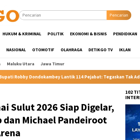
Pencarian
HUKUM & KRIMINAL
POLITIK
EKONOMI & BISNIS
PENDIDIKAN
NASIONAL
OTOMOTIF
OLAHRAGA
DETIKGO TV
IKLAN
a
Maluku Utara
Jawa Timur
ik 114 Pejabat: Tegaskan Tak Ada Suap dan Titip Jabatan
102 T
INTER
i Sulut 2026 Siap Digelar,
 dan Michael Pandeiroot
Arena