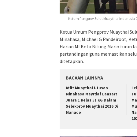
Ketum Pengprov Sulut Muaythai Indonesia G
Ketua Umum Pengprov Muaythai Sulu
Minahasa, Michael G Pandeiroot, Ke
Harian MI Kota Bitung Mario turun l
pertandingan guna memastikan seluru
ditetapkan.
BACAAN LAINNYA
Atlit Muaythai Utusan
Le
Minahasa Meyrdaf Lansart
Tu
Juara 1 Kelas 51 KG Dalam
Ma
Selekprov Muaythai 2026 Di
Mu
Manado
Na
20