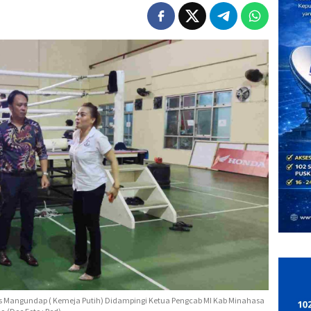
s Mangundap ( Kemeja Putih) Didampingi Ketua Pengcab MI Kab Minahasa