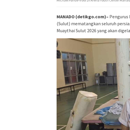
Michael Pande-Iroot Di Arena Youth Center Manado
MANADO (detikgo.com)–
Pengurus P
(Sulut) mematangkan seluruh persiap
Muaythai Sulut 2026 yang akan dige