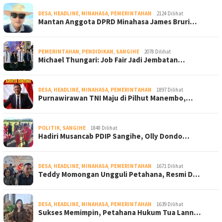
DESA
,
HEADLINE
,
MINAHASA
,
PEMERINTAHAN
2124 Dilihat
Mantan Anggota DPRD Minahasa James Bruri…
PEMERINTAHAN
,
PENDIDIKAN
,
SANGIHE
2078 Dilihat
Michael Thungari: Job Fair Jadi Jembatan…
DESA
,
HEADLINE
,
MINAHASA
,
PEMERINTAHAN
1897 Dilihat
Purnawirawan TNI Maju di Pilhut Manembo,…
POLITIK
,
SANGIHE
1848 Dilihat
Hadiri Musancab PDIP Sangihe, Olly Dondo…
DESA
,
HEADLINE
,
MINAHASA
,
PEMERINTAHAN
1671 Dilihat
Teddy Momongan Ungguli Petahana, Resmi D…
DESA
,
HEADLINE
,
MINAHASA
,
PEMERINTAHAN
1639 Dilihat
Sukses Memimpin, Petahana Hukum Tua Lann…