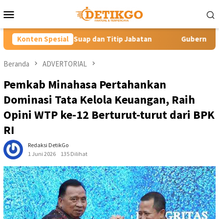
Loncat
Menu
ke
Mobile
konten
itip Jabatan
Konten Spesial
Gubernur YSK Rotasi Tiga Pejabat Eselon II
Beranda
ADVERTORIAL
Pemkab Minahasa Pertahankan
Dominasi Tata Kelola Keuangan, Raih
Opini WTP ke-12 Berturut-turut dari BPK
RI
Redaksi DetikGo
1 Juni 2026
135 Dilihat