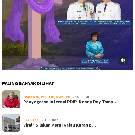
PALING BANYAK DILIHAT
PARLEMEN
,
POLITIK
,
SANGIHE
2730 Dilihat
Penyegaran Internal PDIP, Denny Roy Tamp…
HEADLINE
2711 Dilihat
Viral “Silakan Pergi Kalau Kurang …