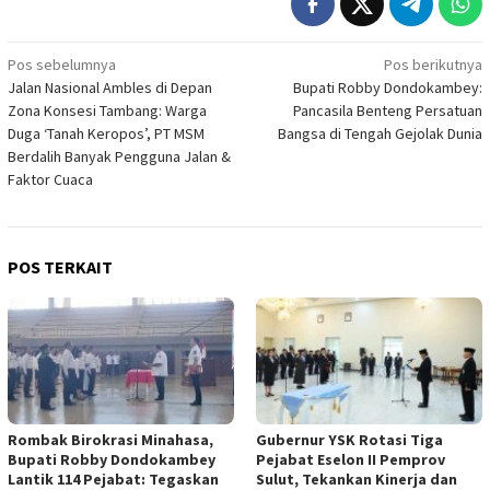
Navigasi
Pos sebelumnya
Pos berikutnya
Jalan Nasional Ambles di Depan
Bupati Robby Dondokambey:
pos
Zona Konsesi Tambang: Warga
Pancasila Benteng Persatuan
Duga ‘Tanah Keropos’, PT MSM
Bangsa di Tengah Gejolak Dunia
Berdalih Banyak Pengguna Jalan &
Faktor Cuaca
POS TERKAIT
Rombak Birokrasi Minahasa,
Gubernur YSK Rotasi Tiga
Bupati Robby Dondokambey
Pejabat Eselon II Pemprov
Lantik 114 Pejabat: Tegaskan
Sulut, Tekankan Kinerja dan