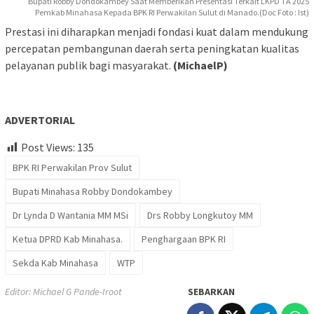
Bupati Robby Dondokambey Saat Memberikan Presentasi Terkait LKPD TA 2025
Pemkab Minahasa Kepada BPK RI Perwakilan Sulut di Manado.(Doc Foto : Ist)
Prestasi ini diharapkan menjadi fondasi kuat dalam mendukung
percepatan pembangunan daerah serta peningkatan kualitas
pelayanan publik bagi masyarakat.
(MichaelP)
ADVERTORIAL
Post Views:
135
BPK RI Perwakilan Prov Sulut
Bupati Minahasa Robby Dondokambey
Dr Lynda D Wantania MM MSi
Drs Robby Longkutoy MM
Ketua DPRD Kab Minahasa.
Penghargaan BPK RI
Sekda Kab Minahasa
WTP
Editor: Michael G Pande-Iroot
SEBARKAN