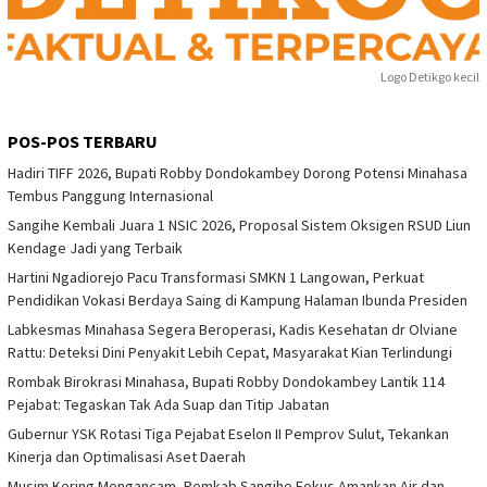
Logo Detikgo kecil
POS-POS TERBARU
Hadiri TIFF 2026, Bupati Robby Dondokambey Dorong Potensi Minahasa
Tembus Panggung Internasional
Sangihe Kembali Juara 1 NSIC 2026, Proposal Sistem Oksigen RSUD Liun
Kendage Jadi yang Terbaik
Hartini Ngadiorejo Pacu Transformasi SMKN 1 Langowan, Perkuat
Pendidikan Vokasi Berdaya Saing di Kampung Halaman Ibunda Presiden
Labkesmas Minahasa Segera Beroperasi, Kadis Kesehatan dr Olviane
Rattu: Deteksi Dini Penyakit Lebih Cepat, Masyarakat Kian Terlindungi
Rombak Birokrasi Minahasa, Bupati Robby Dondokambey Lantik 114
Pejabat: Tegaskan Tak Ada Suap dan Titip Jabatan
Gubernur YSK Rotasi Tiga Pejabat Eselon II Pemprov Sulut, Tekankan
Kinerja dan Optimalisasi Aset Daerah
Musim Kering Mengancam, Pemkab Sangihe Fokus Amankan Air dan