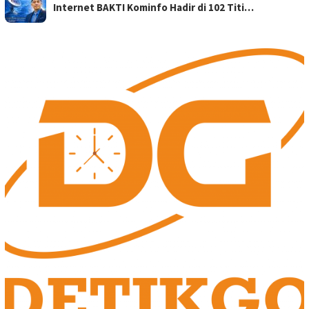
Internet BAKTI Kominfo Hadir di 102 Titi…