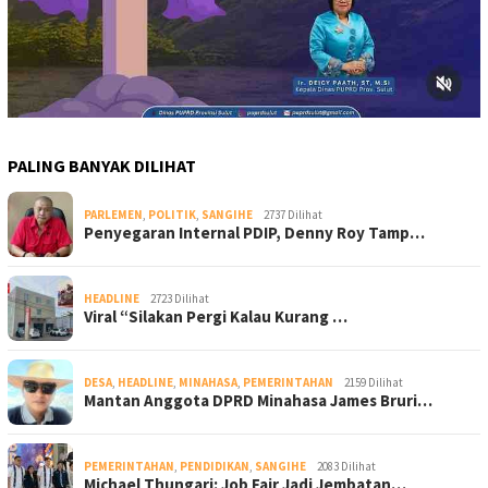
PALING BANYAK DILIHAT
PARLEMEN
,
POLITIK
,
SANGIHE
2737 Dilihat
Penyegaran Internal PDIP, Denny Roy Tamp…
HEADLINE
2723 Dilihat
Viral “Silakan Pergi Kalau Kurang …
DESA
,
HEADLINE
,
MINAHASA
,
PEMERINTAHAN
2159 Dilihat
Mantan Anggota DPRD Minahasa James Bruri…
PEMERINTAHAN
,
PENDIDIKAN
,
SANGIHE
2083 Dilihat
Michael Thungari: Job Fair Jadi Jembatan…