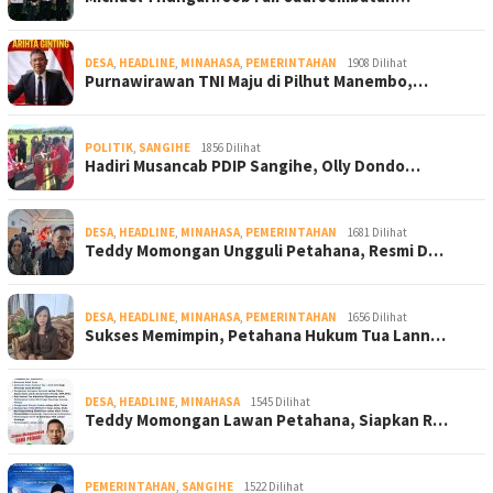
DESA
,
HEADLINE
,
MINAHASA
,
PEMERINTAHAN
1908 Dilihat
Purnawirawan TNI Maju di Pilhut Manembo,…
POLITIK
,
SANGIHE
1856 Dilihat
Hadiri Musancab PDIP Sangihe, Olly Dondo…
DESA
,
HEADLINE
,
MINAHASA
,
PEMERINTAHAN
1681 Dilihat
Teddy Momongan Ungguli Petahana, Resmi D…
DESA
,
HEADLINE
,
MINAHASA
,
PEMERINTAHAN
1656 Dilihat
Sukses Memimpin, Petahana Hukum Tua Lann…
DESA
,
HEADLINE
,
MINAHASA
1545 Dilihat
Teddy Momongan Lawan Petahana, Siapkan R…
PEMERINTAHAN
,
SANGIHE
1522 Dilihat