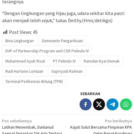
terangnya.
“Dengan lingkungan yang hijau juga, udara sekitar kita pasti
akan menjadi lebih sejuk,” tukas Deithy.(Hms/detikgo)
Post Views:
45
Bina Lingkungan
Dameanto Pangaribuan
DVP of Partnership Program and CSR Pelindo IV
Muhammad Ayub Rizal
PT Pelindo IV
Ramdan Kyai Demak
Rudi Hartono Lontaan
Supriyadi Ratman
Terminal Petikemas Bitung (TPB)
SEBARKAN
Navigasi
Pos sebelumnya
Pos berikutnya
Latihan Menembak, Danlanud
Kajati Sulut Bersama Pimpinan KPK
pos
Samrat Tegaskan Tak Ada Tentara
Gelar Rapat Kordinasi