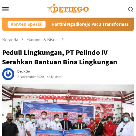
Loncat
Menu
ke
Mobile
konten
tini Ngadiorejo Pacu Transformasi SMKN 1 Langowan, Perkuat P
Konten Spesial
Beranda
Ekonomi & Bisnis
Peduli Lingkungan, PT Pelindo IV
Serahkan Bantuan Bina Lingkungan
DetikGo
6 November 2020
45 Dilihat