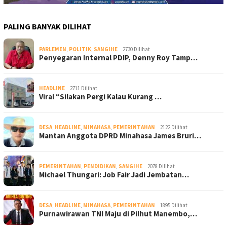
PALING BANYAK DILIHAT
PARLEMEN
,
POLITIK
,
SANGIHE
2730 Dilihat
Penyegaran Internal PDIP, Denny Roy Tamp…
HEADLINE
2711 Dilihat
Viral “Silakan Pergi Kalau Kurang …
DESA
,
HEADLINE
,
MINAHASA
,
PEMERINTAHAN
2122 Dilihat
Mantan Anggota DPRD Minahasa James Bruri…
PEMERINTAHAN
,
PENDIDIKAN
,
SANGIHE
2078 Dilihat
Michael Thungari: Job Fair Jadi Jembatan…
DESA
,
HEADLINE
,
MINAHASA
,
PEMERINTAHAN
1895 Dilihat
Purnawirawan TNI Maju di Pilhut Manembo,…