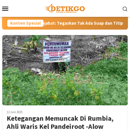
Loncat
Menu
ke
Mobile
konten
4 Pejabat: Tegaskan Tak Ada Suap dan Titip Jabatan
Konten Spesial
Gub
12 Juni 2025
Ketegangan Memuncak Di Rumbia,
Ahli Waris Kel Pandeiroot -Alow