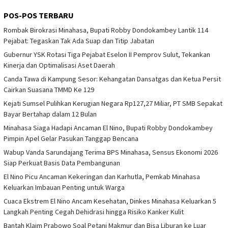
POS-POS TERBARU
Rombak Birokrasi Minahasa, Bupati Robby Dondokambey Lantik 114
Pejabat: Tegaskan Tak Ada Suap dan Titip Jabatan
Gubernur YSK Rotasi Tiga Pejabat Eselon II Pemprov Sulut, Tekankan
Kinerja dan Optimalisasi Aset Daerah
Canda Tawa di Kampung Sesor: Kehangatan Dansatgas dan Ketua Persit
Cairkan Suasana TMMD Ke 129
Kejati Sumsel Pulihkan Kerugian Negara Rp127,27 Miliar, PT SMB Sepakat
Bayar Bertahap dalam 12 Bulan
Minahasa Siaga Hadapi Ancaman El Nino, Bupati Robby Dondokambey
Pimpin Apel Gelar Pasukan Tanggap Bencana
Wabup Vanda Sarundajang Terima BPS Minahasa, Sensus Ekonomi 2026
Siap Perkuat Basis Data Pembangunan
El Nino Picu Ancaman Kekeringan dan Karhutla, Pemkab Minahasa
Keluarkan Imbauan Penting untuk Warga
Cuaca Ekstrem El Nino Ancam Kesehatan, Dinkes Minahasa Keluarkan 5
Langkah Penting Cegah Dehidrasi hingga Risiko Kanker Kulit
Bantah Klaim Prabowo Soal Petani Makmur dan Bisa Liburan ke Luar