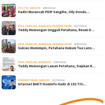
POLITIK
,
SANGIHE
1848 Dilihat
Hadiri Musancab PDIP Sangihe, Olly Dondo…
DESA
,
HEADLINE
,
MINAHASA
,
PEMERINTAHAN
1671 Dilihat
Teddy Momongan Ungguli Petahana, Resmi D…
DESA
,
HEADLINE
,
MINAHASA
,
PEMERINTAHAN
1639 Dilihat
Sukses Memimpin, Petahana Hukum Tua Lann…
DESA
,
HEADLINE
,
MINAHASA
1540 Dilihat
Teddy Momongan Lawan Petahana, Siapkan R…
PEMERINTAHAN
,
SANGIHE
1513 Dilihat
Internet BAKTI Kominfo Hadir di 102 Titi…