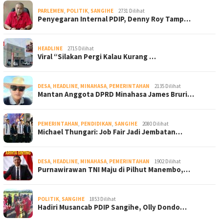
PARLEMEN
,
POLITIK
,
SANGIHE
2731 Dilihat
Penyegaran Internal PDIP, Denny Roy Tamp…
HEADLINE
2715 Dilihat
Viral “Silakan Pergi Kalau Kurang …
DESA
,
HEADLINE
,
MINAHASA
,
PEMERINTAHAN
2135 Dilihat
Mantan Anggota DPRD Minahasa James Bruri…
PEMERINTAHAN
,
PENDIDIKAN
,
SANGIHE
2080 Dilihat
Michael Thungari: Job Fair Jadi Jembatan…
DESA
,
HEADLINE
,
MINAHASA
,
PEMERINTAHAN
1902 Dilihat
Purnawirawan TNI Maju di Pilhut Manembo,…
POLITIK
,
SANGIHE
1853 Dilihat
Hadiri Musancab PDIP Sangihe, Olly Dondo…