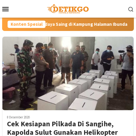
Loncat
Menu
ke
Mobile
konten
rdaya Saing di Kampung Halaman Ibunda Presiden
Konten Spesial
Labkesm
8 Desember 2020
Cek Kesiapan Pilkada Di Sangihe,
Kapolda Sulut Gunakan Helikopter