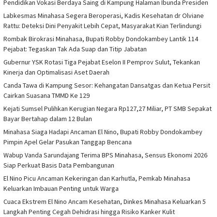
Pendidikan Vokasi Berdaya Saing di Kampung Halaman Ibunda Presiden
Labkesmas Minahasa Segera Beroperasi, Kadis Kesehatan dr Olviane
Rattu: Deteksi Dini Penyakit Lebih Cepat, Masyarakat Kian Terlindungi
Rombak Birokrasi Minahasa, Bupati Robby Dondokambey Lantik 114
Pejabat: Tegaskan Tak Ada Suap dan Titip Jabatan
Gubernur YSK Rotasi Tiga Pejabat Eselon II Pemprov Sulut, Tekankan
Kinerja dan Optimalisasi Aset Daerah
Canda Tawa di Kampung Sesor: Kehangatan Dansatgas dan Ketua Persit
Cairkan Suasana TMMD Ke 129
Kejati Sumsel Pulihkan Kerugian Negara Rp127,27 Miliar, PT SMB Sepakat
Bayar Bertahap dalam 12 Bulan
Minahasa Siaga Hadapi Ancaman El Nino, Bupati Robby Dondokambey
Pimpin Apel Gelar Pasukan Tanggap Bencana
Wabup Vanda Sarundajang Terima BPS Minahasa, Sensus Ekonomi 2026
Siap Perkuat Basis Data Pembangunan
El Nino Picu Ancaman Kekeringan dan Karhutla, Pemkab Minahasa
Keluarkan Imbauan Penting untuk Warga
Cuaca Ekstrem El Nino Ancam Kesehatan, Dinkes Minahasa Keluarkan 5
Langkah Penting Cegah Dehidrasi hingga Risiko Kanker Kulit