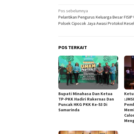
Navigasi
Pos sebelumnya
Pelantikan Pengurus Keluarga Besar FISIP U
pos
Polsek Cipocok Jaya Awasi Protokol Kese
POS TERKAIT
Bupati Minahasa Dan Ketua
Ketu
TP-PKK Hadiri Rakernas Dan
:JMS
Puncak HKG PKK Ke-53 Di
Pemb
Samarinda
Memb
Calo
Meng