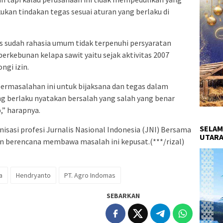
kan tindakan tegas sesuai aturan yang berlaku di
 sudah rahasia umum tidak terpenuhi persyaratan
rkebunan kelapa sawit yaitu sejak aktivitas 2007
ngi izin.
 permasalahan ini untuk bijaksana dan tegas dalam
g berlaku nyatakan bersalah yang salah yang benar
,” harapnya.
SELAM
anisasi profesi Jurnalis Nasional Indonesia (JNI) Bersama
UTARA
an berencana membawa masalah ini kepusat.(***/rizal)
a
Hendryanto
PT. Agro Indomas
SEBARKAN