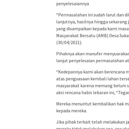
penyelesaiannya
“Permasalahan ini sudah larut dan d
lanjutnya, hasilnya hingga sekarang 
yang disampaikan kepada kami masal
Masyarakat Bersatu (AMB) Desa Sukar
(30/04/2021).
Pihaknya akan manufer menyuarakan as
lanjut penyelesaian permasalahan a
“Kedepannya kami akan berencana m
atas penguasaan kembali lahan ters
masyarakat karena memang belum se
aksi rencana habis lebaran ini, “Teg
Mereka menuntut kembalikan hak mas
kepada mereka.
Jika pihak terkait telah melakukan 
mereka tidak melakukan apa-apa aka