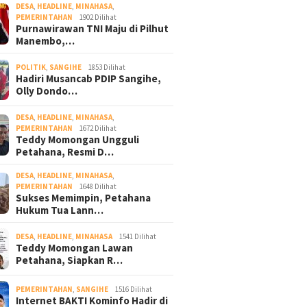
DESA
,
HEADLINE
,
MINAHASA
,
PEMERINTAHAN
1902 Dilihat
Purnawirawan TNI Maju di Pilhut
Manembo,…
POLITIK
,
SANGIHE
1853 Dilihat
Hadiri Musancab PDIP Sangihe,
Olly Dondo…
DESA
,
HEADLINE
,
MINAHASA
,
PEMERINTAHAN
1672 Dilihat
Teddy Momongan Ungguli
Petahana, Resmi D…
DESA
,
HEADLINE
,
MINAHASA
,
PEMERINTAHAN
1648 Dilihat
Sukses Memimpin, Petahana
Hukum Tua Lann…
DESA
,
HEADLINE
,
MINAHASA
1541 Dilihat
Teddy Momongan Lawan
Petahana, Siapkan R…
PEMERINTAHAN
,
SANGIHE
1516 Dilihat
Internet BAKTI Kominfo Hadir di