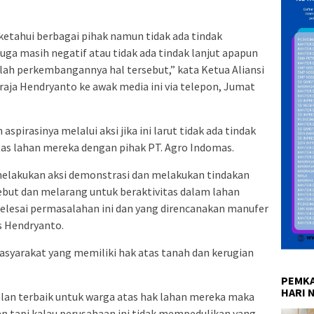
iketahui berbagai pihak namun tidak ada tindak
juga masih negatif atau tidak ada tindak lanjut apapun
ah perkembangannya hal tersebut,” kata Ketua Aliansi
aja Hendryanto ke awak media ini via telepon, Jumat
pirasinya melalui aksi jika ini larut tidak ada tindak
tas lahan mereka dengan pihak PT. Agro Indomas.
elakukan aksi demonstrasi dan melakukan tindakan
ebut dan melarang untuk beraktivitas dalam lahan
lesai permasalahan ini dan yang direncanakan manufer
as Hendryanto.
yarakat yang memiliki hak atas tanah dan kerugian
PEMKA
HARI 
jalan terbaik untuk warga atas hak lahan mereka maka
n tapi kalau perusahaan ini tidak mempedulikan yang