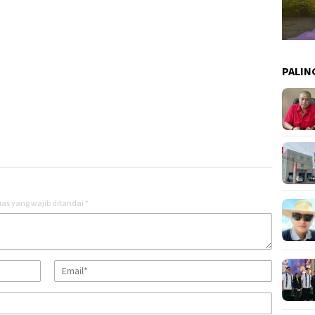
PALIN
as yang wajib ditandai
*