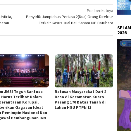
Pos berikutnya
ntirta,
Penyidik Jampidsus Periksa 2(Dua) Orang Direktur
hatan
Terkait Kasus Jual Beli Saham IUP Batubara
SELAM
2026
m JMSI Teguh Santosa
Ratusan Masyarakat Dari 2
I Harus Terlibat Dalam
Desa di Kecamatan Kuaro
erantasan Korupsi,
Pasang 170 Batas Tanah di
erikan Gagasan Ideal
Lahan HGU PTPN 13
n Pemimpin Nasional Dan
awal Pembangunan IKN