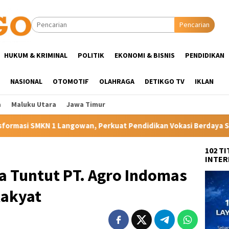
Pencarian
HUKUM & KRIMINAL
POLITIK
EKONOMI & BISNIS
PENDIDIKAN
NASIONAL
OTOMOTIF
OLAHRAGA
DETIKGO TV
IKLAN
a
Maluku Utara
Jawa Timur
erkuat Pendidikan Vokasi Berdaya Saing di Kampung Halaman Ibu
102 T
INTER
a Tuntut PT. Agro Indomas
Rakyat