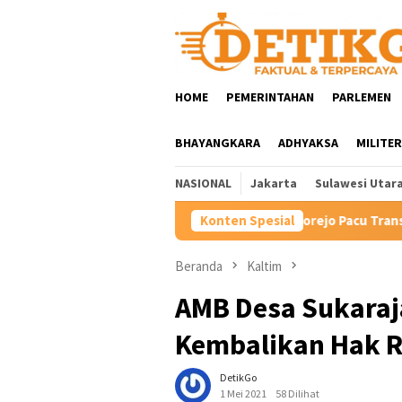
Loncat
ke
konten
HOME
PEMERINTAHAN
PARLEMEN
BHAYANGKARA
ADHYAKSA
MILITER
NASIONAL
Jakarta
Sulawesi Utar
Hartini Ngadiorejo Pacu Transformasi SMKN 1 Langowan, P
Konten Spesial
Beranda
Kaltim
AMB Desa Sukaraj
Kembalikan Hak 
DetikGo
1 Mei 2021
58 Dilihat