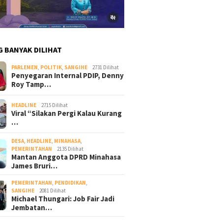
G BANYAK DILIHAT
PARLEMEN
,
POLITIK
,
SANGIHE
2731 Dilihat
Penyegaran Internal PDIP, Denny
Roy Tamp…
HEADLINE
2715 Dilihat
Viral “Silakan Pergi Kalau Kurang
…
DESA
,
HEADLINE
,
MINAHASA
,
PEMERINTAHAN
2135 Dilihat
Mantan Anggota DPRD Minahasa
James Bruri…
PEMERINTAHAN
,
PENDIDIKAN
,
SANGIHE
2081 Dilihat
Michael Thungari: Job Fair Jadi
Jembatan…