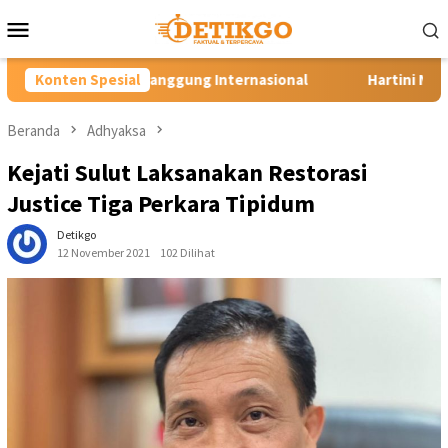
Loncat
Menu
ke
Mobile
konten
ung Internasional
Konten Spesial
Hartini Ngadiorejo Pacu Transformas
Beranda
Adhyaksa
Kejati Sulut Laksanakan Restorasi
Justice Tiga Perkara Tipidum
Detikgo
12 November 2021
102 Dilihat