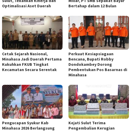
Sulut, Tekankan Kinerja dan
Miliar, PT SMB Sepakat Bayar
Optimalisasi Aset Daerah
Bertahap dalam 12 Bulan
Cetak Sejarah Nasional,
Perkuat Kesiapsiagaan
Minahasa Jadi Daerah Pertama
Bencana, Bupati Robby
Kukuhkan FKUB Tingkat
Dondokambey Dorong
Kecamatan Secara Serentak
Pembentukan Pos Basarnas di
Minahasa
Pengucapan Syukur Kab
Kejati Sulut Terima
Minahasa 2026 Berlangsung
Pengembalian Kerugian