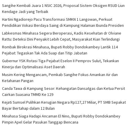
Sangihe Kembali Juara 1 NSIC 2026, Proposal Sistem Oksigen RSUD Liun
Kendage Jadi yang Terbaik
Hartini Ngadiorejo Pacu Transformasi SMKN 1 Langowan, Perkuat
Pendidikan Vokasi Berdaya Saing di Kampung Halaman Ibunda Presiden
Labkesmas Minahasa Segera Beroperasi, Kadis Kesehatan dr Olviane
Rattu: Deteksi Dini Penyakit Lebih Cepat, Masyarakat Kian Terlindungi
Rombak Birokrasi Minahasa, Bupati Robby Dondokambey Lantik 114
Pejabat: Tegaskan Tak Ada Suap dan Titip Jabatan
Gubernur YSK Rotasi Tiga Pejabat Eselon II Pemprov Sulut, Tekankan
Kinerja dan Optimalisasi Aset Daerah
Musim Kering Mengancam, Pemkab Sangihe Fokus Amankan Air dan
Ketahanan Pangan
Canda Tawa di Kampung Sesor: Kehangatan Dansatgas dan Ketua Persit
Cairkan Suasana TMMD Ke 129
Kejati Sumsel Pulihkan Kerugian Negara Rp127,27 Miliar, PT SMB Sepakat
Bayar Bertahap dalam 12 Bulan
Minahasa Siaga Hadapi Ancaman El Nino, Bupati Robby Dondokambey
Pimpin Apel Gelar Pasukan Tanggap Bencana