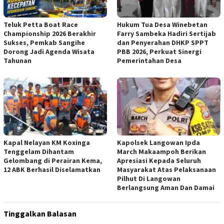
Teluk Petta Boat Race
Hukum Tua Desa Winebetan
Championship 2026 Berakhir
Farry Sambeka Hadiri Sertijab
Sukses, Pemkab Sangihe
dan Penyerahan DHKP SPPT
Dorong Jadi Agenda Wisata
PBB 2026, Perkuat Sinergi
Tahunan
Pemerintahan Desa
Kapal Nelayan KM Koxinga
Kapolsek Langowan Ipda
Tenggelam Dihantam
March Makaampoh Berikan
Gelombang di Perairan Kema,
Apresiasi Kepada Seluruh
12 ABK Berhasil Diselamatkan
Masyarakat Atas Pelaksanaan
Pilhut Di Langowan
Berlangsung Aman Dan Damai
Tinggalkan Balasan