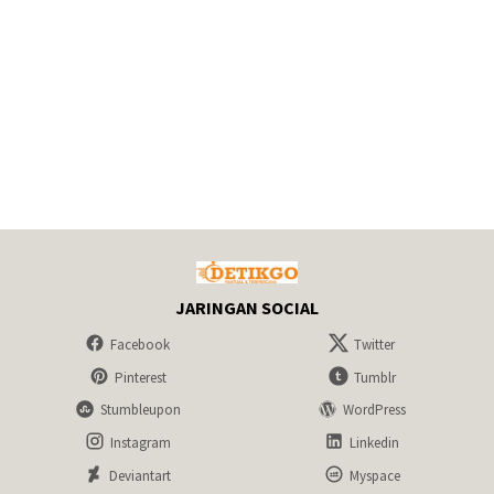
JARINGAN SOCIAL
Facebook
Twitter
Pinterest
Tumblr
Stumbleupon
WordPress
Instagram
Linkedin
Deviantart
Myspace