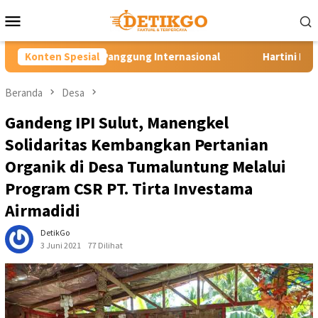
Loncat
Menu
ke
Mobile
konten
ng Internasional
Konten Spesial
Hartini Ngadiorejo Pacu Transformasi 
Beranda
Desa
Gandeng IPI Sulut, Manengkel
Solidaritas Kembangkan Pertanian
Organik di Desa Tumaluntung Melalui
Program CSR PT. Tirta Investama
Airmadidi
DetikGo
3 Juni 2021
77 Dilihat