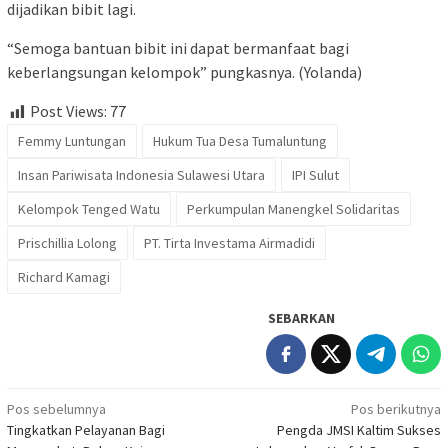
dijadikan bibit lagi.
“Semoga bantuan bibit ini dapat bermanfaat bagi
keberlangsungan kelompok” pungkasnya. (Yolanda)
Post Views:
77
Femmy Luntungan
Hukum Tua Desa Tumaluntung
Insan Pariwisata Indonesia Sulawesi Utara
IPI Sulut
Kelompok Tenged Watu
Perkumpulan Manengkel Solidaritas
Prischillia Lolong
PT. Tirta Investama Airmadidi
Richard Kamagi
SEBARKAN
Navigasi
Pos sebelumnya
Pos berikutnya
Tingkatkan Pelayanan Bagi
Pengda JMSI Kaltim Sukses
pos