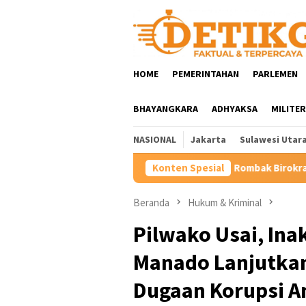
Loncat
ke
konten
HOME
PEMERINTAHAN
PARLEMEN
BHAYANGKARA
ADHYAKSA
MILITER
NASIONAL
Jakarta
Sulawesi Utar
Rombak Birokrasi Minahasa, Bupati Robby
Konten Spesial
Beranda
Hukum & Kriminal
Pilwako Usai, Ina
Manado Lanjutka
Dugaan Korupsi 