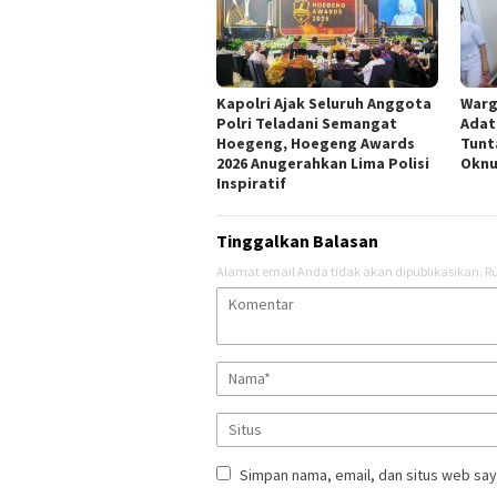
Kapolri Ajak Seluruh Anggota
Warg
Polri Teladani Semangat
Adat
Hoegeng, Hoegeng Awards
Tunt
2026 Anugerahkan Lima Polisi
Oknu
Inspiratif
Tinggalkan Balasan
Alamat email Anda tidak akan dipublikasikan.
Ru
Simpan nama, email, dan situs web say