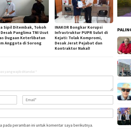
a Sipil Ditembak, Tokoh
INAKOR Bongkar Korupsi
PALIN
 Desak Panglima TNI Usut
Infrastruktur PUPR Sulut di
as Dugaan Keterlibatan
Kejati: Tolak Kompromi,
m Anggota di Sorong
Desak Jerat Pejabat dan
Kontraktor Nakal!
as yang wajib ditandai
*
a pada peramban ini untuk komentar saya berikutnya.