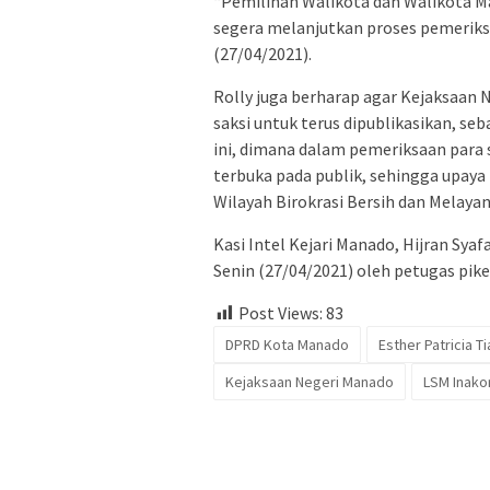
“Pemilihan Walikota dan Walikota M
segera melanjutkan proses pemeriksa
(27/04/2021).
Rolly juga berharap agar Kejaksaan
saksi untuk terus dipublikasikan, s
ini, dimana dalam pemeriksaan para 
terbuka pada publik, sehingga upay
Wilayah Birokrasi Bersih dan Melaya
Kasi Intel Kejari Manado, Hijran Syaf
Senin (27/04/2021) oleh petugas pike
Post Views:
83
DPRD Kota Manado
Esther Patricia T
Kejaksaan Negeri Manado
LSM Inako