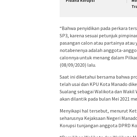
Pidana Korupsi
Mo
Tr
“Bahwa penyidikan pada perkara ter
SP3, karena sesuai petunjuk pimpin
pasangan calon atau partainya atau 
notabenenya adalah anggota-anggot
calonnya untuk menang dalam Pilkad
(08/09/2020) lalu.
Saat ini diketahui bersama bahwa pr
telah usai dan KPU Kota Manado dik
Sualang sebagai Walikota dan Wakil 
akan dilantik pada bulan Mei 2021 m
Menyikapi hal tersebut, menurut Ket
seharusnya Kejaksaan Negeri Manado
Korupsi tunjangan anggota DPRD Kot