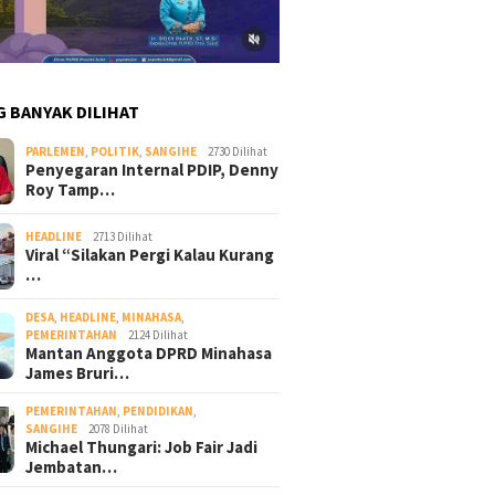
G BANYAK DILIHAT
PARLEMEN
,
POLITIK
,
SANGIHE
2730 Dilihat
Penyegaran Internal PDIP, Denny
Roy Tamp…
HEADLINE
2713 Dilihat
Viral “Silakan Pergi Kalau Kurang
…
DESA
,
HEADLINE
,
MINAHASA
,
PEMERINTAHAN
2124 Dilihat
Mantan Anggota DPRD Minahasa
James Bruri…
PEMERINTAHAN
,
PENDIDIKAN
,
SANGIHE
2078 Dilihat
Michael Thungari: Job Fair Jadi
Jembatan…