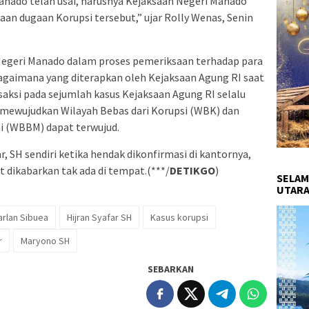
anado telah usai, harusnya Kejaksaan Negeri Manado
an dugaan Korupsi tersebut,” ujar Rolly Wenas, Senin
 Negeri Manado dalam proses pemeriksaan terhadap para
ebagaimana yang diterapkan oleh Kejaksaan Agung RI saat
saksi pada sejumlah kasus Kejaksaan Agung RI selalu
a mewujudkan Wilayah Bebas dari Korupsi (WBK) dan
ni (WBBM) dapat terwujud.
ar, SH sendiri ketika hendak dikonfirmasi di kantornya,
t dikabarkan tak ada di tempat.(***/
DETIKGO
)
SELAM
UTARA
iarlan Sibuea
Hijran Syafar SH
Kasus korupsi
r
Maryono SH
SEBARKAN