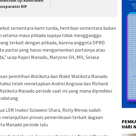
mentum Uji Komitmen
ansparansi KIP
sebut sementara kami tunda, hentikan sementara bukan
an selama masa pilkada supaya tidak mengganggu
yang terkait dengan pilkada, karena anggota DPRD
a partai yang harus mengamankan partainya atau
a,” ucap Kajari Manado, Maryono SH, MH, Selasa
oses pemilihan Walikota dan Wakil Walikota Manado
etahui telah menetapkan Andrei Angouw dan Richard
Walikota Manado periode saat ini yang mana diprediksi
endatang.
ua LSM Inakor Sulawesi Utara, Rolly Wenas sudah
 melanjutkan proses pemeriksaan terkait dugaan
PEMKA
a Manado periode lalu.
HARI 