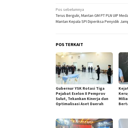
Navigasi
Pos sebelumnya
Terus Bergulir, Mantan GM PT PLN UIP Med
pos
Mantan Kepala SPI Diperiksa Penyidik Jam
POS TERKAIT
Gubernur YSK Rotasi Tiga
Keja
Pejabat Eselon II Pemprov
Keru
Sulut, Tekankan Kinerja dan
Mili
Optimalisasi Aset Daerah
Bert