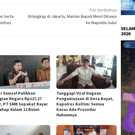
Pos berikutnya
an Serta
Ditangkap di Jakarta, Mantan Bupati Minut Dibawa
pidsus
ke Mapolda Sulut
SELAM
2026
ti Sumsel Pulihkan
Tanggapi Viral Dugaan
gian Negara Rp127,27
Penganiayaan di Desa Buyat,
ar, PT SMB Sepakat Bayar
Kapolres Boltim: Semua
ahap dalam 12 Bulan
Kasus Ada Prosedur
Hukumnya