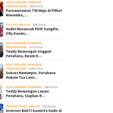
DESA
,
HEADLINE
,
MINAHASA
,
PEMERINTAHAN
1898 Dilihat
Purnawirawan TNI Maju di Pilhut
Manembo,…
POLITIK
,
SANGIHE
1848 Dilihat
Hadiri Musancab PDIP Sangihe,
Olly Dondo…
DESA
,
HEADLINE
,
MINAHASA
,
PEMERINTAHAN
1672 Dilihat
Teddy Momongan Ungguli
Petahana, Resmi D…
DESA
,
HEADLINE
,
MINAHASA
,
PEMERINTAHAN
1639 Dilihat
Sukses Memimpin, Petahana
Hukum Tua Lann…
DESA
,
HEADLINE
,
MINAHASA
1540 Dilihat
Teddy Momongan Lawan
Petahana, Siapkan R…
PEMERINTAHAN
,
SANGIHE
1514 Dilihat
Internet BAKTI Kominfo Hadir di