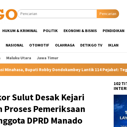
Pencarian
HUKUM & KRIMINAL
POLITIK
EKONOMI & BISNIS
PENDIDIKAN
NASIONAL
OTOMOTIF
OLAHRAGA
DETIKGO TV
IKLAN
a
Maluku Utara
Jawa Timur
 Dondokambey Lantik 114 Pejabat: Tegaskan Tak Ada Suap dan Ti
102 T
INTER
kor Sulut Desak Kejari
n Proses Pemeriksaan
Anggota DPRD Manado